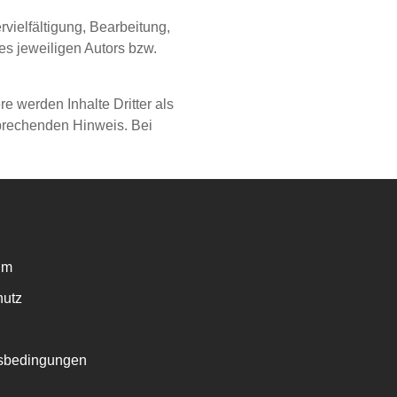
vielfältigung, Bearbeitung,
es jeweiligen Autors bzw.
re werden Inhalte Dritter als
sprechenden Hinweis. Bei
um
hutz
sbedingungen