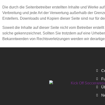
Die durch die Seitenbetreiber erstellten Inhalte und Werke au
Verbreitung und jede Art der Verwertung außerhalb der Grenz
Erstellers. Downloads und Kopien dieser Seite sind nur für de
Soweit die Inhalte auf dieser Seite nicht vom Betreiber erstel
solche gekennzeichnet. Sollten Sie trotzdem auf eine Urhebe
Bekanntwerden von Rechtsverletzungen werden wir derartige
C
F
Ü
N