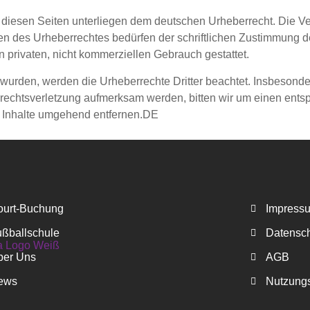
f diesen Seiten unterliegen dem deutschen Urheberrecht. Die Ver
en des Urheberrechtes bedürfen der schriftlichen Zustimmung d
n privaten, nicht kommerziellen Gebrauch gestattet.
lt wurden, werden die Urheberrechte Dritter beachtet. Insbesonde
rrechtsverletzung aufmerksam werden, bitten wir um einen ent
 Inhalte umgehend entfernen.DE
ourt-Buchung
Impress
ußballschule
Datensc
ber Uns
AGB
ews
Nutzung