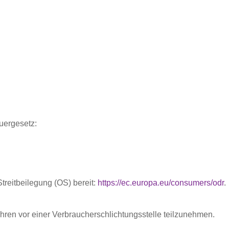
uergesetz:
treitbeilegung (OS) bereit:
https://ec.europa.eu/consumers/odr
.
rfahren vor einer Verbraucherschlichtungsstelle teilzunehmen.