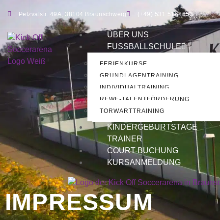
Petzvalstr. 49A, 38104 Braunschweig
(+49) 531 5168653
ÜBER UNS
FUSSBALLSCHULE
FERIENKURSE
GRUNDLAGENTRAINING
INDIVIDUALTRAINING
REWE-TALENTFÖRDERUNG
TORWARTTRAINING
KINDERGEBURTSTAGE
TRAINER
COURT-BUCHUNG
KURSANMELDUNG
IMPRESSUM